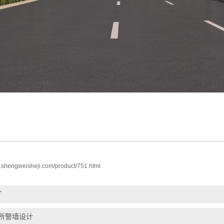
w.shengweisheji.com/product/751.html
了
所警墙设计