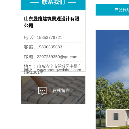
联系我们
产品概
山东晟维建筑景观设计有限
公司
电 话：
15853779721
客 服：
15806635683
邮 箱：
2207239350@qq.com
地 址：山东济宁市任城区中德广
网址 ：www.shengweisheji.com
场A1301室