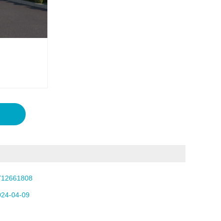
712661808
024-04-09