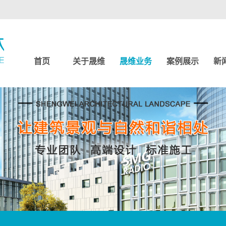
首页
关于晟维
晟维业务
案例展示
新
园林景观设计
美丽乡村设计
生态观光农业
3D效果图